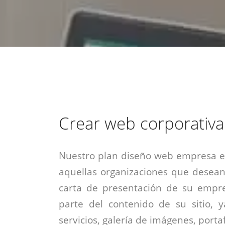
estrategia de
¡COTIZA AQUÍ!
DESDE $15 UF.
HABLAR CON EJECUTIVO
marketing digital.
DESDE $300 UF.
ASESORATE POR UN EXPERTO
Crear web corporativa
Nuestro plan diseño web empresa es
aquellas organizaciones que desean
carta de presentación de su empre
parte del contenido de su sitio, 
servicios, galería de imágenes, portaf