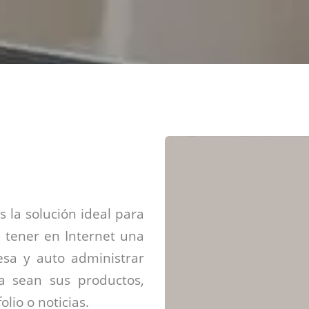
Diseño web mini sitios
Estrategia de marca
Next Cloud
Aplicaciones moviles
Identidad de marca
APP web móviles
Diseño de logo
Integración Webpay Plus
Directrices de la marca
Mantención Web
Redacción de textos
Directrices de voz
Rebranding
Fotografía / Dirección
Diseño infográfico
 la solución ideal para
 tener en Internet una
sa y auto administrar
ya sean sus productos,
olio o noticias.