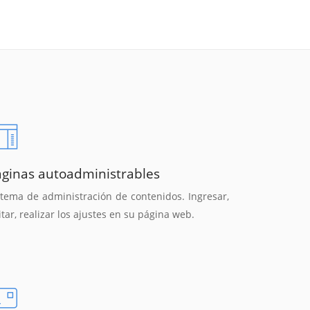
áginas autoadministrables
stema de administración de contenidos. Ingresar,
itar, realizar los ajustes en su página web.
Reunión online
Chat Online
Nuestros ejecutivos le enviarán un correo