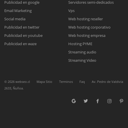
Publicidad en google
Servidores semi-dedicados
Email Marketing
Vps
Reunión online
Social media
Web hosting reseller
Publicidad en twitter
Web hosting corporativo
Nuestros ejecutivos le enviarán un correo electrónico con el enlace a
Chat Online
Meet para la reunión online.
Publicidad en youtube
Web hosting empresa
Cotización
Todos nuestros ejecutivos están fuera de línea. Complete el formulario
Publicidad en waze
Hosting PYME
para enviarnos un correo electrónico con sus datos personales.
Complete el formulario y nos contactaremos a la brevedad.
Streaming audio
Streaming Video
©
2026
webseo.cl
Mapa Sitio
Terminos
Faq
Av. Pedro de Valdivia
2633, Ñuñoa.