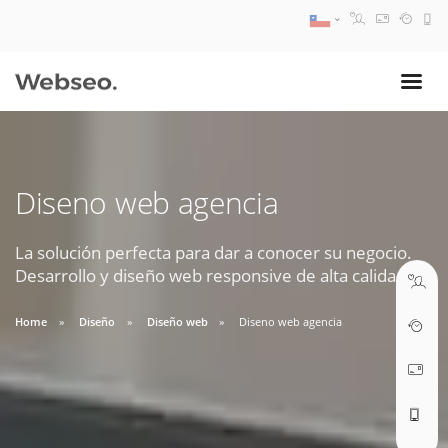
08:30 AM A 17:30 PM
ventas@webseo.cl
Diseno web agencia
09:30 AM A 18:30 PM
soporte@webseo.cl
La solución perfecta para dar a conocer su negocio.
Desarrollo y diseño web responsive de alta calidad.
Home
Diseño
Diseño web
Diseno web agencia
ABRIR TICKET