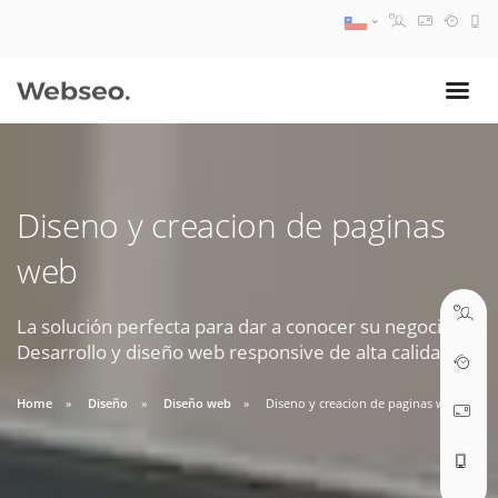
08:30 AM A 17:30 PM
ventas@webseo.cl
Diseno y creacion de paginas
09:30 AM A 18:30 PM
web
soporte@webseo.cl
La solución perfecta para dar a conocer su negocio.
Desarrollo y diseño web responsive de alta calidad.
ABRIR TICKET
Home
Diseño
Diseño web
Diseno y creacion de paginas web