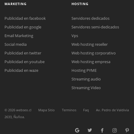
MARKETING
HOSTING
Publicidad en facebook
Servidores dedicados
Publicidad en google
Servidores semi-dedicados
Email Marketing
Vps
Social media
Web hosting reseller
Reunión online
Publicidad en twitter
Web hosting corporativo
Nuestros ejecutivos le enviarán un correo electrónico con el enlace a
Chat Online
Meet para la reunión online.
Publicidad en youtube
Web hosting empresa
Cotización
Todos nuestros ejecutivos están fuera de línea. Complete el formulario
Publicidad en waze
Hosting PYME
para enviarnos un correo electrónico con sus datos personales.
Complete el formulario y nos contactaremos a la brevedad.
Streaming audio
Streaming Video
©
2026
webseo.cl
Mapa Sitio
Terminos
Faq
Av. Pedro de Valdivia
2633, Ñuñoa.