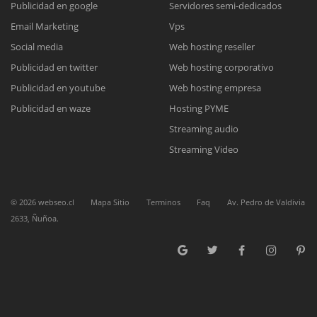
Publicidad en google
Servidores semi-dedicados
Email Marketing
Vps
Reunión online
Social media
Web hosting reseller
Publicidad en twitter
Web hosting corporativo
Nuestros ejecutivos le enviarán un correo electrónico con el enlace a
Chat Online
Meet para la reunión online.
Publicidad en youtube
Web hosting empresa
Cotización
Todos nuestros ejecutivos están fuera de línea. Complete el formulario
Publicidad en waze
Hosting PYME
para enviarnos un correo electrónico con sus datos personales.
Complete el formulario y nos contactaremos a la brevedad.
Streaming audio
Streaming Video
©
2026
webseo.cl
Mapa Sitio
Terminos
Faq
Av. Pedro de Valdivia
2633, Ñuñoa.