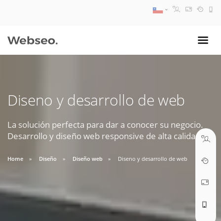
08:30 AM A 17:30 PM
ventas@webseo.cl
Diseno y desarrollo de web
09:30 AM A 18:30 PM
soporte@webseo.cl
La solución perfecta para dar a conocer su negocio.
Desarrollo y diseño web responsive de alta calidad.
Home
Diseño
Diseño web
Diseno y desarrollo de web
ABRIR TICKET