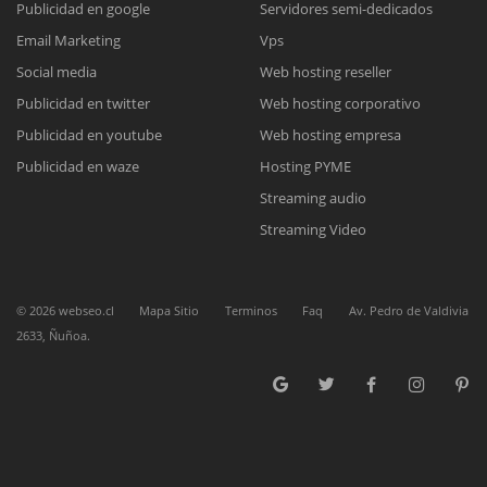
Publicidad en google
Servidores semi-dedicados
Email Marketing
Vps
Reunión online
Social media
Web hosting reseller
Publicidad en twitter
Web hosting corporativo
Nuestros ejecutivos le enviarán un correo electrónico con el enlace a
Chat Online
Meet para la reunión online.
Publicidad en youtube
Web hosting empresa
Cotización
Todos nuestros ejecutivos están fuera de línea. Complete el formulario
Publicidad en waze
Hosting PYME
para enviarnos un correo electrónico con sus datos personales.
Complete el formulario y nos contactaremos a la brevedad.
Streaming audio
Streaming Video
©
2026
webseo.cl
Mapa Sitio
Terminos
Faq
Av. Pedro de Valdivia
2633, Ñuñoa.