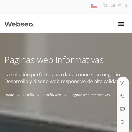
08:30 AM A 17:30 PM
ventas@webseo.cl
Paginas web informativas
09:30 AM A 18:30 PM
soporte@webseo.cl
La solución perfecta para dar a conocer su negocio.
Desarrollo y diseño web responsive de alta calidad.
Home
Diseño
Diseño web
Paginas web informativas
ABRIR TICKET