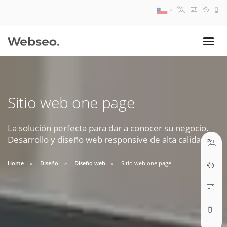
08:30 AM A 17:30 PM
ventas@webseo.cl
Sitio web one page
09:30 AM A 18:30 PM
soporte@webseo.cl
La solución perfecta para dar a conocer su negocio.
Desarrollo y diseño web responsive de alta calidad.
Home
Diseño
Diseño web
Sitio web one page
ABRIR TICKET