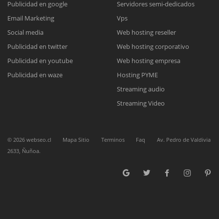
Publicidad en google
Servidores semi-dedicados
Email Marketing
Vps
Reunión online
Social media
Web hosting reseller
Publicidad en twitter
Web hosting corporativo
Nuestros ejecutivos le enviarán un correo electrónico con el enlace a
Chat Online
Meet para la reunión online.
Publicidad en youtube
Web hosting empresa
Cotización
Todos nuestros ejecutivos están fuera de línea. Complete el formulario
Publicidad en waze
Hosting PYME
para enviarnos un correo electrónico con sus datos personales.
Complete el formulario y nos contactaremos a la brevedad.
Streaming audio
Streaming Video
©
2026
webseo.cl
Mapa Sitio
Terminos
Faq
Av. Pedro de Valdivia
2633, Ñuñoa.