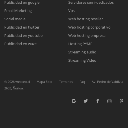
Publicidad en google
Servidores semi-dedicados
Email Marketing
Vps
Reunión online
Social media
Web hosting reseller
Publicidad en twitter
Web hosting corporativo
Nuestros ejecutivos le enviarán un correo electrónico con el enlace a
Chat Online
Meet para la reunión online.
Publicidad en youtube
Web hosting empresa
Cotización
Todos nuestros ejecutivos están fuera de línea. Complete el formulario
Publicidad en waze
Hosting PYME
para enviarnos un correo electrónico con sus datos personales.
Complete el formulario y nos contactaremos a la brevedad.
Streaming audio
Streaming Video
©
2026
webseo.cl
Mapa Sitio
Terminos
Faq
Av. Pedro de Valdivia
2633, Ñuñoa.