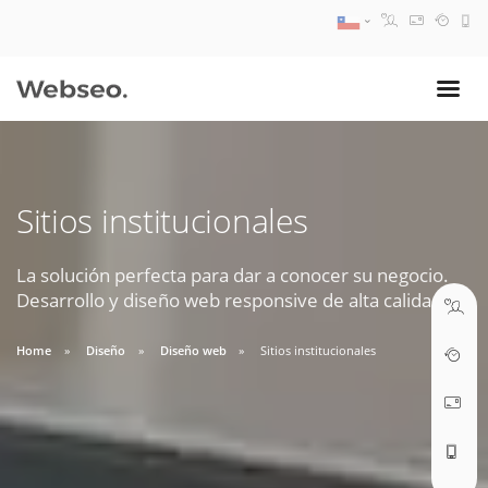
08:30 AM A 17:30 PM
ventas@webseo.cl
Sitios institucionales
09:30 AM A 18:30 PM
soporte@webseo.cl
La solución perfecta para dar a conocer su negocio.
Desarrollo y diseño web responsive de alta calidad.
Home
Diseño
Diseño web
Sitios institucionales
ABRIR TICKET