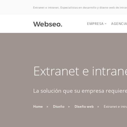
Extranet e intranet. Especialistas en desarrollo y diseno web de intra
EMPRESA
AGENCIA
Quiénes somos
Historia
Somos expertos
Extranet e intran
Terminos y condi
Potenciamos tu
Politicas de uso
en Hosting, las
negocio para
aumentar las ventas.
La solución que su empresa requiere,
mejores ofertas
Soluciones de desarrollo,
Buscas apoyo
del mercado.
diseño web y interfaz
Home
Diseño
Diseño web
Extranet e int
HABLAR CON EJECUTIVO
para crear tu
graficas.
DESDE $2 UF.