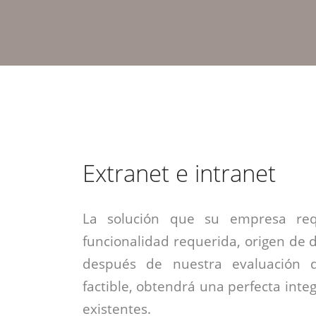
estrategia de
¡COTIZA AQUÍ!
DESDE $15 UF.
HABLAR CON EJECUTIVO
marketing digital.
DESDE $300 UF.
ASESORATE POR UN EXPERTO
Extranet e intranet
La solución que su empresa req
funcionalidad requerida, origen de da
después de nuestra evaluación 
factible, obtendrá una perfecta inte
existentes.