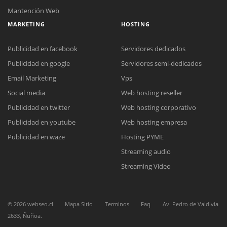
Mantención Web
MARKETING
HOSTING
Publicidad en facebook
Servidores dedicados
Publicidad en google
Servidores semi-dedicados
Email Marketing
Vps
Social media
Web hosting reseller
Publicidad en twitter
Web hosting corporativo
Publicidad en youtube
Web hosting empresa
Reunión online
Publicidad en waze
Hosting PYME
Nuestros ejecutivos le enviarán un correo electrónico con el enlace a
Chat Online
Streaming audio
Meet para la reunión online.
Cotización
Todos nuestros ejecutivos están fuera de línea. Complete el formulario
Streaming Video
para enviarnos un correo electrónico con sus datos personales.
Complete el formulario y nos contactaremos a la brevedad.
©
2026
webseo.cl
Mapa Sitio
Terminos
Faq
Av. Pedro de Valdivia
2633, Ñuñoa.