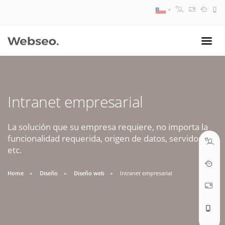
08:30 AM A 17:30 PM
ventas@webseo.cl
Intranet empresarial
09:30 AM A 18:30 PM
soporte@webseo.cl
La solución que su empresa requiere, no importa la
funcionalidad requerida, origen de datos, servidores,
etc.
Home
Diseño
Diseño web
Intranet empresarial
ABRIR TICKET