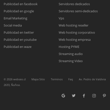
Publicidad en facebook
Servidores dedicados
Publicidad en google
Servidores semi-dedicados
Reunión online
Email Marketing
Vps
Nuestros ejecutivos le enviarán un correo electrónico con el enlace a
Chat Online
Social media
Web hosting reseller
Meet para la reunión online.
Cotización
Publicidad en twitter
Web hosting corporativo
Todos nuestros ejecutivos están fuera de línea. Complete el formulario
Publicidad en youtube
Web hosting empresa
para enviarnos un correo electrónico con sus datos personales.
Complete el formulario y nos contactaremos a la brevedad.
Publicidad en waze
Hosting PYME
Streaming audio
Streaming Video
©
2026
webseo.cl
Mapa Sitio
Terminos
Faq
Av. Pedro de Valdivia
2633, Ñuñoa.