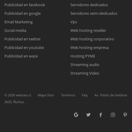
Publicidad en facebook
Servidores dedicados
Publicidad en google
Servidores semi-dedicados
Reunión online
Email Marketing
Vps
Nuestros ejecutivos le enviarán un correo electrónico con el enlace a
Chat Online
Social media
Web hosting reseller
Meet para la reunión online.
Cotización
Publicidad en twitter
Web hosting corporativo
Todos nuestros ejecutivos están fuera de línea. Complete el formulario
Publicidad en youtube
Web hosting empresa
para enviarnos un correo electrónico con sus datos personales.
Complete el formulario y nos contactaremos a la brevedad.
Publicidad en waze
Hosting PYME
Streaming audio
Streaming Video
©
2026
webseo.cl
Mapa Sitio
Terminos
Faq
Av. Pedro de Valdivia
2633, Ñuñoa.