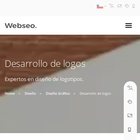
08:30 AM A 17:30 PM
ventas@webseo.cl
Desarrollo de logos
09:30 AM A 18:30 PM
soporte@webseo.cl
Expertos en diseño de logotipos.
Home
Diseño
Diseño Gráfico
Desarrollo de logos
ABRIR TICKET