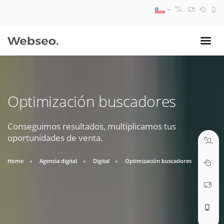
08:30 AM A 17:30 PM
ventas@webseo.cl
Optimización buscadores
09:30 AM A 18:30 PM
soporte@webseo.cl
Conseguimos resultados, multiplicamos tus
oportunidades de venta.
Home
Agencia digital
Digital
Optimización buscadores
ABRIR TICKET