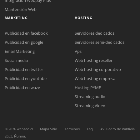
Integración Webpay Plus
Mantención Web
MARKETING
HOSTING
Publicidad en facebook
Servidores dedicados
Publicidad en google
Servidores semi-dedicados
Email Marketing
Vps
Social media
Web hosting reseller
Reunión online
Publicidad en twitter
Web hosting corporativo
Nuestros ejecutivos le enviarán un correo electrónico con el enlace a
Chat Online
Meet para la reunión online.
Publicidad en youtube
Web hosting empresa
Cotización
Todos nuestros ejecutivos están fuera de línea. Complete el formulario
Publicidad en waze
Hosting PYME
para enviarnos un correo electrónico con sus datos personales.
Complete el formulario y nos contactaremos a la brevedad.
Streaming audio
Streaming Video
©
2026
webseo.cl
Mapa Sitio
Terminos
Faq
Av. Pedro de Valdivia
2633, Ñuñoa.