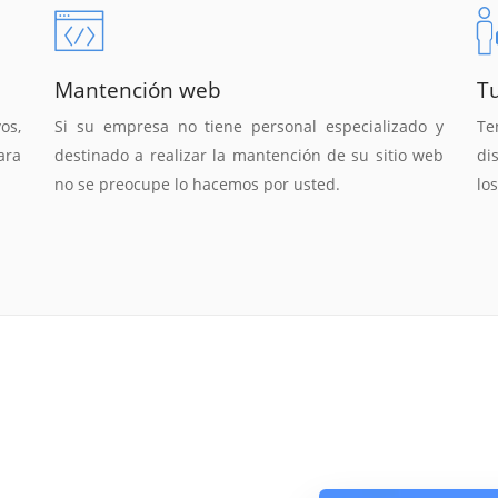
Mantención web
T
os,
Si su empresa no tiene personal especializado y
T
ara
destinado a realizar la mantención de su sitio web
di
no se preocupe lo hacemos por usted.
lo