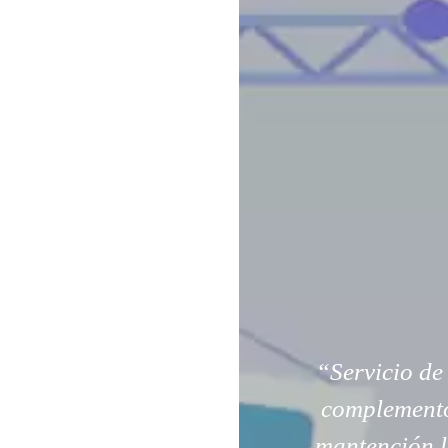
“Servicio d
complemento
mantención l