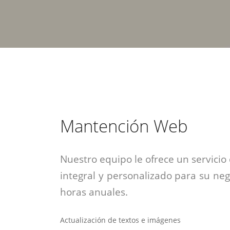
estrategia de
¡COTIZA AQUÍ!
DESDE $15 UF.
HABLAR CON EJECUTIVO
marketing digital.
DESDE $300 UF.
ASESORATE POR UN EXPERTO
Mantención Web
Nuestro equipo le ofrece un servic
integral y personalizado para su n
horas anuales.
Actualización de textos e imágenes