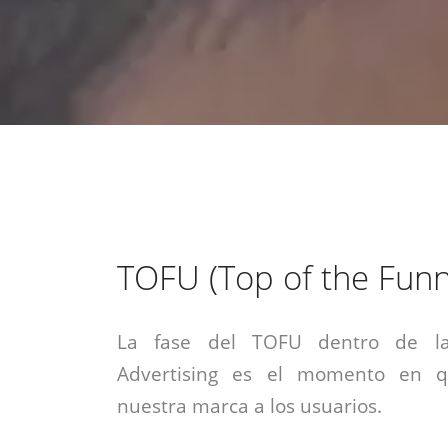
estrategia de
¡COTIZA AQUÍ!
DESDE $15 UF.
HABLAR CON EJECUTIVO
marketing digital.
DESDE $300 UF.
ASESORATE POR UN EXPERTO
TOFU (Top of the Funn
La fase del TOFU dentro de la
Advertising es el momento en 
nuestra marca a los usuarios.