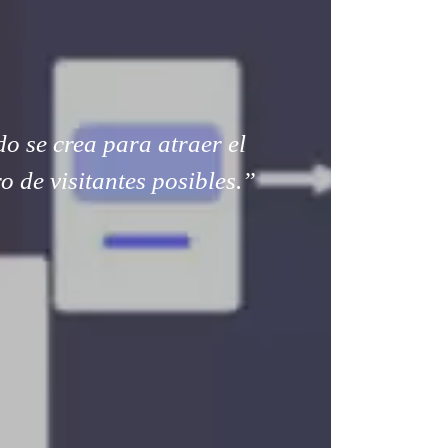
o se crea para atraer el
 de visitantes posibles.”