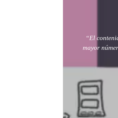
“El contenid
mayor número