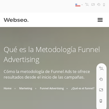
08:30 AM A 17:30 PM
ventas@webseo.cl
Qué es la Metodología Funnel
09:30 AM A 18:30 PM
Advertising
soporte@webseo.cl
Cómo la metodología de Funnel Ads te ofrece
resultados desde el inicio de las campañas.
ABRIR TICKET
Home
Marketing
Funnel Advertising
¿Qué es el funnel?