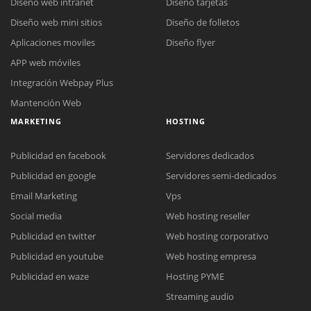
Diseño web intranet
Diseño tarjetas
Diseño web mini sitios
Diseño de folletos
Aplicaciones moviles
Diseño flyer
APP web móviles
Integración Webpay Plus
Mantención Web
MARKETING
HOSTING
Publicidad en facebook
Servidores dedicados
Publicidad en google
Servidores semi-dedicados
Email Marketing
Vps
Social media
Web hosting reseller
Reunión online
Publicidad en twitter
Web hosting corporativo
Nuestros ejecutivos le enviarán un correo electrónico con el enlace a
Publicidad en youtube
Web hosting empresa
Chat Online
Meet para la reunión online.
Cotización
Publicidad en waze
Hosting PYME
Todos nuestros ejecutivos están fuera de línea. Complete el formulario
Streaming audio
para enviarnos un correo electrónico con sus datos personales.
Complete el formulario y nos contactaremos a la brevedad.