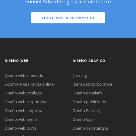
Funnel Advertising para ecommerce
CUÉNTENOS DE SU PROYECTO
DISEÑO WEB
DISEÑO GRAFICO
Diseño web a medida
Naming
E-commerce (Tienda online)
Identidad corporativa
Diseño web catálogo
Diseño papelería
Diseño web corporativo
Diseño publicitario
Diseño web empresa
Diseño Packing
Diseño web pyme
Diseño logo
Diseño web portal
Diseño de catálogos