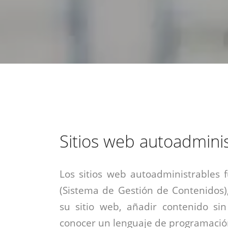
estrategia de
¡COTIZA AQUÍ!
DESDE $15 UF.
HABLAR CON EJECUTIVO
marketing digital.
DESDE $300 UF.
ASESORATE POR UN EXPERTO
Sitios web autoadmini
Los sitios web autoadministrables
(Sistema de Gestión de Contenidos)
su sitio web, añadir contenido si
conocer un lenguaje de programación