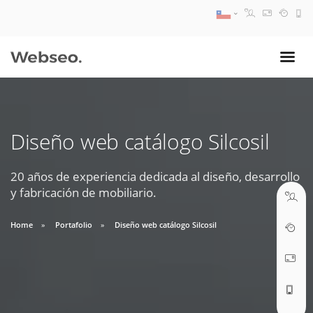
08:30 AM A 17:30 PM
ventas@webseo.cl
Diseño web catálogo Silcosil
09:30 AM A 18:30 PM
soporte@webseo.cl
20 años de experiencia dedicada al diseño, desarrollo
y fabricación de mobiliario.
Home
Portafolio
Diseño web catálogo Silcosil
ABRIR TICKET