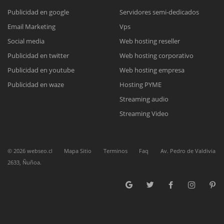
Publicidad en google
Servidores semi-dedicados
Reunión online
Email Marketing
Vps
Social media
Web hosting reseller
Nuestros ejecutivos le enviarán un correo electrónico con el enlace a
Chat Online
Meet para la reunión online.
Publicidad en twitter
Web hosting corporativo
Cotización
Todos nuestros ejecutivos están fuera de línea. Complete el formulario
Publicidad en youtube
Web hosting empresa
para enviarnos un correo electrónico con sus datos personales.
Complete el formulario y nos contactaremos a la brevedad.
Publicidad en waze
Hosting PYME
Streaming audio
Streaming Video
©
2026
webseo.cl
Mapa Sitio
Terminos
Faq
Av. Pedro de Valdivia
2633, Ñuñoa.