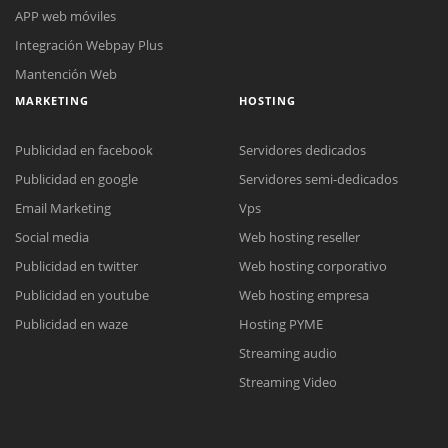
APP web móviles
Integración Webpay Plus
Mantención Web
MARKETING
HOSTING
Publicidad en facebook
Servidores dedicados
Publicidad en google
Servidores semi-dedicados
Email Marketing
Vps
Reunión online
Social media
Web hosting reseller
Nuestros ejecutivos le enviarán un correo electrónico con el enlace a
Publicidad en twitter
Web hosting corporativo
Chat Online
Meet para la reunión online.
Cotización
Publicidad en youtube
Web hosting empresa
Todos nuestros ejecutivos están fuera de línea. Complete el formulario
Publicidad en waze
Hosting PYME
para enviarnos un correo electrónico con sus datos personales.
Complete el formulario y nos contactaremos a la brevedad.
Streaming audio
Streaming Video