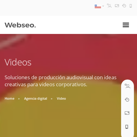
08:30 AM A 17:30 PM
ventas@webseo.cl
Videos
09:30 AM A 18:30 PM
soporte@webseo.cl
Soluciones de producción audiovisual con ideas
creativas para videos corporativos.
Home
Agencia digital
Video
ABRIR TICKET